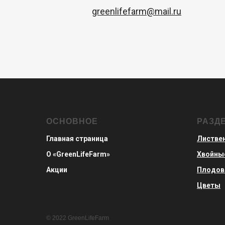
greenlifefarm@mail.ru
ОСНОВНОЕ
РАЗД
Главная страница
Листве
О «GreenLifeFarm»
Хвойны
Акции
Плодо
Цветы
© 2022 GreenLifeFarm