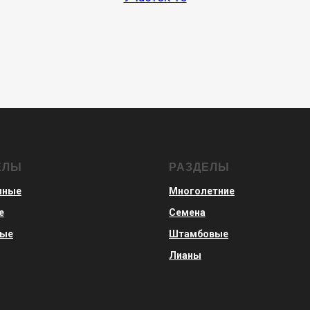
ЕЛЫ
РАЗДЕЛЫ
нные
Многолетние
е
Семена
вые
Штамбовые
Лианы