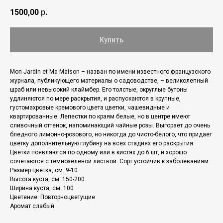
1500,00
р.
Купить
Mon Jardin et Ma Maison – назван по имени известного французского
журнала, публикующего материалы о садоводстве, – великолепный
шраб или невысокий клаймбер. Его толстые, округлые бутоны
удлиняются по мере раскрытия, и распускаются в крупные,
густомахровые кремового цвета цветки, чашевидные и
квартированные. Лепестки по краям белые, но в центре имеют
сливочный оттенок, напоминающий чайные розы. Выгорает до очень
бледного лимонно-розового, но никогда до чисто-белого, что придает
цветку дополнительную глубину на всех стадиях его раскрытия.
Цветки появляются по одному или в кистях до 6 шт, и хорошо
сочетаются с темнозеленой листвой. Сорт устойчив к заболеваниям.
Размер цветка, см: 9-10
Высота куста, см: 150-200
Ширина куста, см: 100
Цветение: Повторноцветущие
Аромат слабый