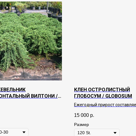
ЕВЕЛЬНИК
КЛЕН ОСТРОЛИСТНЫЙ
ОНТАЛЬНЫЙ ВИЛТОНИ /
ГЛОБОСУМ / GLOBOSUM
II
Ежегодный прирост составляет
Крона густая, шаровидная, пл
.
15 000
р.
округлая. Листья большие, 5-7
лопастные, в летний период 
Размер
светло-зеленый окрас, осенью