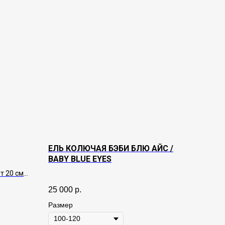
ЕЛЬ КОЛЮЧАЯ БЭБИ БЛЮ АЙС /
BABY BLUE EYES
 20 см.
оско-
25 000
р.
-
имеют
Размер