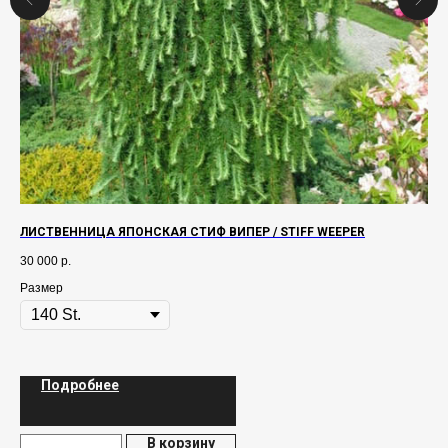
ЛИСТВЕННИЦА ЯПОНСКАЯ СТИФ BИПЕР / STIFF WEEPER
ГО
SW
30 000
р.
1 5
Размер
Ра
Подробнее
В корзину