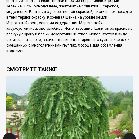
цветение: Цветет в июне, цветки плоские неправильной формы,
зеленые, 1 см, однодомные, желтоватые соцветия – сережки,
медоносны. Растения с декоративной окраской, листьев при посадке
в тени теряют окраску. Корневая шейка на уровне земли.
Морозостойкость, условия содержания: Морозостойка,
засухоустойчива, светолюбива. Использование: Ценится за красивую
плакучую крону и белый декоративный ствол. Используется в виде
солитера на газоне, в качестве акцента в древесно-кустарниковых и в
смешанных с многолетниками группах. Хороша для обрамления
водоемов .
СМОТРИТЕ ТАКЖЕ