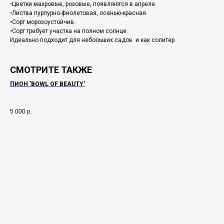
•Цветки махровые, розовые, появляются в апреле.
•Листва пурпурно-фиолетовая, осенью-красная.
•Сорт морозоустойчив.
•Сорт требует участка на полном солнце.
Идеально подходит для небольших садов и как солитер
СМОТРИТЕ ТАКЖЕ
ПИОН 'BOWL OF BEAUTY'
5 000
р.