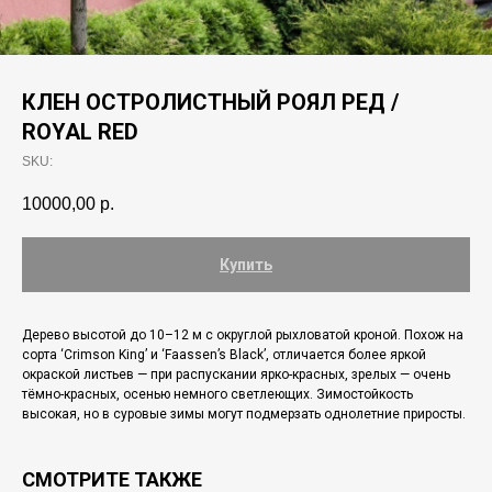
КЛЕН ОСТРОЛИСТНЫЙ РОЯЛ РЕД /
ROYAL RED
SKU:
10000,00
р.
Купить
Дерево высотой до 10–12 м с округлой рыхловатой кроной. Похож на
сорта ‘Crimson King’ и ‘Faassen’s Black’, отличается более яркой
окраской листьев — при распускании ярко-красных, зрелых — очень
тёмно-красных, осенью немного светлеющих. Зимостойкость
высокая, но в суровые зимы могут подмерзать однолетние приросты.
СМОТРИТЕ ТАКЖЕ