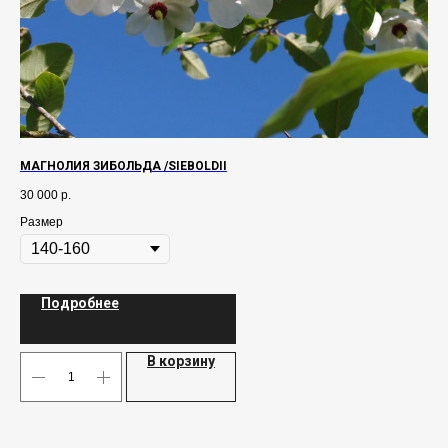
МАГНОЛИЯ ЗИБОЛЬДА /SIEBOLDII
ЛА
30 000
р.
50
Размер
Ра
Подробнее
В корзину