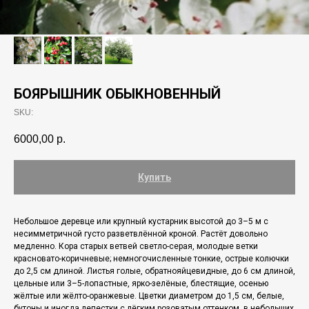
БОЯРЫШНИК ОБЫКНОВЕННЫЙ
SKU:
6000,00
р.
Купить
Небольшое деревце или крупный кустарник высотой до 3–5 м с
несимметричной густо разветвлённой кроной. Растёт довольно
медленно. Кора старых ветвей светло-серая, молодые ветки
красновато-коричневые; немногочисленные тонкие, острые колючки
до 2,5 см длиной. Листья голые, обратнояйцевидные, до 6 см длиной,
цельные или 3–5-лопастные, ярко-зелёные, блестящие, осенью
жёлтые или жёлто-оранжевые. Цветки диаметром до 1,5 см, белые,
бутоны и иногда лепестки с лёгким розоватым оттенком, в небольших