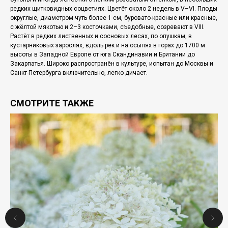
редких щитковидных соцветиях. Цветёт около 2 недель в V–VI. Плоды
округлые, диаметром чуть более 1 см, буровато-красные или красные,
с жёлтой мякотью и 2–3 косточками, съедобные, созревают в VIII.
Растёт в редких лиственных и сосновых лесах, по опушкам, в
кустарниковых зарослях, вдоль рек и на осыпях в горах до 1700 м
высоты в Западной Европе от юга Скандинавии и Британии до
Закарпатья. Широко распространён в культуре, испытан до Москвы и
Санкт-Петербурга включительно, легко дичает.
СМОТРИТЕ ТАКЖЕ