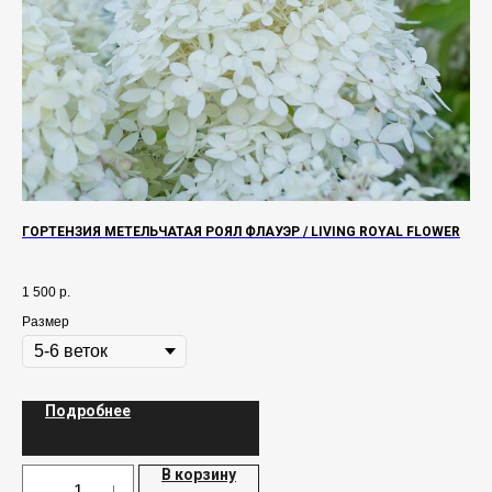
ГОРТЕНЗИЯ МЕТЕЛЬЧАТАЯ РОЯЛ ФЛАУЭР / LIVING ROYAL FLOWER
БА
ает
1 500
р.
1 5
Размер
Ра
 ее
Подробнее
В корзину