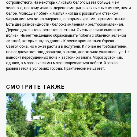
остролистного. На некоторых листьях белого цвета больше, чем
зеленого, поэтому издали дерево смотрится как очень светлое, почти
белое. Молодые побеги и листья иногда с розоватым оттенком.
Форма листьев четко очерчена, с острыми краями - орнаментальная.
Есть две разновидности - белоокаймленная и желтоокаймленная.
Дерево даже в тени остается светлым. Очень красиво смотрится
вблизи. Имеет тенденцию образовывать побеги с обычной зеленой
листвой, которые надо удалять. К осени края листьев буреют.
Светолюбив, но может расти и в полутени. К почве не требователен,
но предпочитает плодородную, рыхлую, достаточно увлажненную. Не
выносит пересушенных почв и застойной влаги. Морозоустойчив,
однако, в морозные зимы могут повреждаться побеги. Хорошо
развивается в условиях города. Практически не цветет.
СМОТРИТЕ ТАКЖЕ