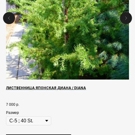
ЛИСТВЕННИЦА ЯПОНСКАЯ ДИАНА / DIANA
МО
7 000
р.
15 
Размер
Ра