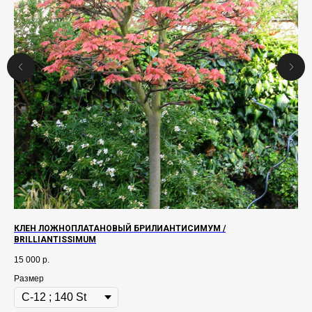
КЛЕН ЛОЖНОПЛАТАНОВЫЙ БРИЛИАНТИСИМУМ /
СО
BRILLIANTISSIMUM
15 
15 000
р.
Ра
Размер