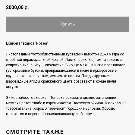
2000,00
р.
Купить
Lonicera tatarica 'Rosea'
Листопадный густооблиственный кустарник высотой 2,5-3 метра со
стройной пирамидальной кроной. Листья цельные, темно-зеленые,
супротивные, снизу — сизоватые. В конце мая — в июне появляются
густорозовые бутоны, превращающиеся в июне в ярко-розовые
крупные колокольчатые, душистые цветки. Плоды крупные
шаровидные ягоды оранжевого цвета созревают в конце июля —
августе.
Зимостойкость высокая. Теневынослива, в сильно затененных
местах цветет слабо и изреживается. Засухоустойчива. К почвам не
требовательна. Хорошо переносит городские условия. Хорошо
стрижется и переносит омолаживающую обрезку.
СМОТРИТЕ ТАКЖЕ