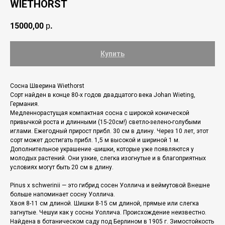
WIETHORST
15000,00
р.
Купить
Сосна Шверина Wiethorst
Сорт найден в конце 80-х годов двадцатого века Johan Wieting,
Германия.
Медленнорастущая компактная сoсна с широкой конической
привычкой роста и длинными (15-20см!) светло-зелено-голубыми
иглами. Ежегодный прирост прибл. 30 см в длину. Через 10 лет, этот
сорт может достигать прибл. 1,5 м высокой и шириной 1 м.
Дополнительное украшение -шишки, которые уже появляются у
молодых растений. Они узкие, слегка изогнутые и в благоприятных
услoвиях могут быть 20 см в длину.
Pinus x schwerinii — это гибрид сосен Уоллича и веймутовой Внешне
больше напоминает сосну Уоллича.
Хвоя 8-11 см длинoй. Шишки 8-15 см длиной, прямые или слегка
загнутые. Чешуи как у сосны Уоллича. Происхождение неизвестно.
Найдена в бoтаническом саду под Берлином в 1905 г. Зимостойкость