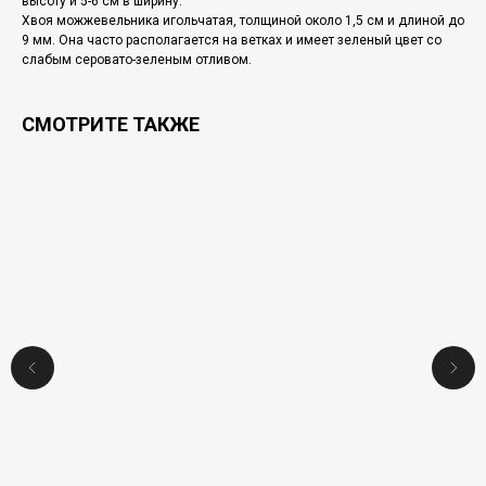
высоту и 5-6 см в ширину.
Хвоя можжевельника игольчатая, толщиной около 1,5 см и длиной до
9 мм. Она часто располагается на ветках и имеет зеленый цвет со
слабым серовато-зеленым отливом.
СМОТРИТЕ ТАКЖЕ