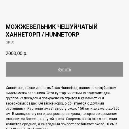
МОЖЖЕВЕЛЬНИК ЧЕШУЙЧАТЫЙ
ХАННЕТОРП / HUNNETORP
SKU:
2000,00
р.
Купить
Ханнеторп, также известный как Hunnetorp, является чешуйчатым
видом можжевельника. Этот кустарник отлично подходит для
групповых посадок и прекрасно смотрится в каменистых и
вересковых садах. Он также хорошо сочетается с другими
растениями. Растение имеет высоту около 150 см и диаметр до 250
см. В молодости у него распростертая крона, которая со временем
становится более вытянутой вверх. Скорость роста этого растения
является средней, а ежегодный прирост составляет около 10 см в