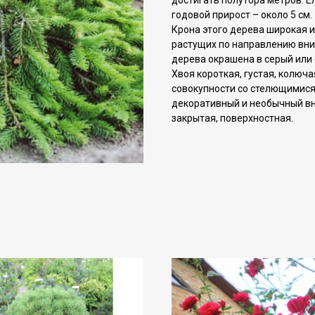
достигать полутора метров. Е
годовой прирост – около 5 см.
Крона этого дерева широкая и
растущих по направлению вни
дерева окрашена в серый или 
Хвоя короткая, густая, колюч
совокупности со стелющимися
декоративный и необычный вн
закрытая, поверхностная.