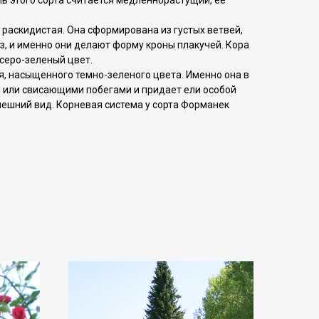
ль этого сорта считается медленнорастущий, ее
 раскидистая. Она сформирована из густых ветвей,
з, и именно они делают форму кроны плакучей. Кора
серо-зеленый цвет.
ая, насыщенного темно-зеленого цвета. Именно она в
 или свисающими побегами и придает ели особой
ешний вид. Корневая система у сорта Форманек