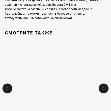
Широкая округлая крона у '' Hornibrookiana' с необычной , светло-
зеленой и очень колючей хвоей. Высота-0,9-1,8 м.
Хорошо растет на различных почвах, в молодости медленно.
Светолюбива, но может переносить боковое оттенение,
ветроустойчива.Зимостойкость очень высокая.
СМОТРИТЕ ТАКЖЕ