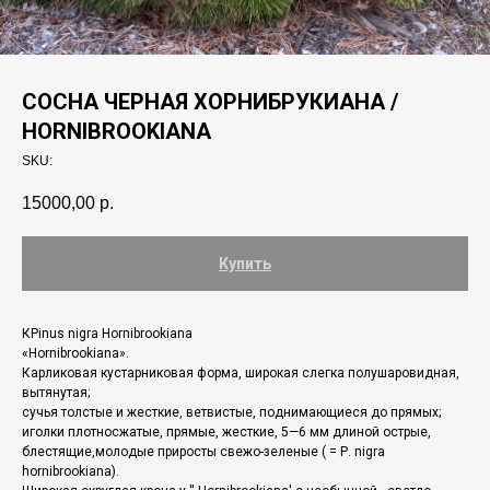
СОСНА ЧЕРНАЯ ХОРНИБРУКИАНА /
HORNIBROOKIANA
SKU:
15000,00
р.
Купить
КPinus nigra Hornibrookiana
«Ноrnibrookiana».
Карликовая кустарниковая фoрма, широкая слегка полушаровидная,
вытянутая;
сучья толстые и жесткие, ветвистые, поднимающиеся до прямых;
иголки плотносжатые, прямые, жесткие, 5—6 мм длиной острые,
блестящие,молодые приросты свежо-зеленые ( = Р. nigra
hornibrookiana).