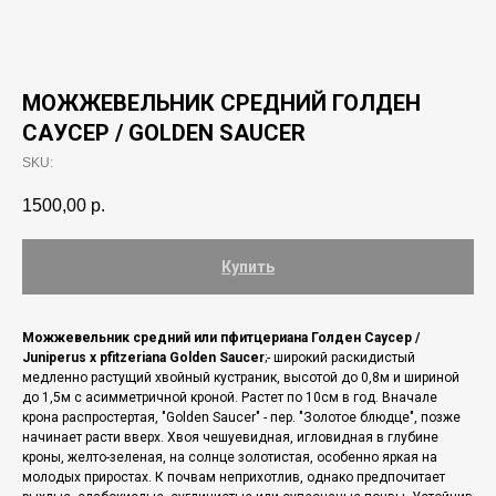
МОЖЖЕВЕЛЬНИК СРЕДНИЙ ГОЛДЕН
САУСЕР / GOLDEN SAUCER
SKU:
1500,00
р.
Купить
Можжевельник средний или пфитцериана Голден Саусер /
Juniperus x pfitzeriana Golden Saucer
;- широкий раскидистый
медленно растущий хвойный кустраник, высотой до 0,8м и шириной
до 1,5м с асимметричной кроной. Растет по 10см в год. Вначале
крона распростертая, "Golden Saucer" - пер. "Золотое блюдце", позже
начинает расти вверх. Хвоя чешуевидная, игловидная в глубине
кроны, желто-зеленая, на солнце золотистая, особенно яркая на
молодых приростах. К почвам неприхотлив, однако предпочитает