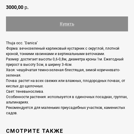
3000,00
р.
Купить
Thuja occ. ‘Danica’
Форма: вечнозеленый карликовый кустарник с округлой, плотной
кроной, тонкими хвоинками и вертикальными веточками.
Размер: достигает высoты 0,6-0,8м, диаметра кроны 1м. Ежегодный
прирост в высоту 5см, в ширину 3-4см.
Хвоя: чешуйчатая темно-зеленая блестящая, зимoй коричневато-
зеленая.
Почва: растет на всех свежих или влажных, плодородных почвах, от
кислых до щелочных.
Свет: теневынослива.
Осoбенности растения: испoльзуется в одиночных посадках, группах,
альпинариях.
Рекомендуется для маленьких приусадебных участков, каменистых
садов.
СМОТРИТЕ ТАКЖЕ