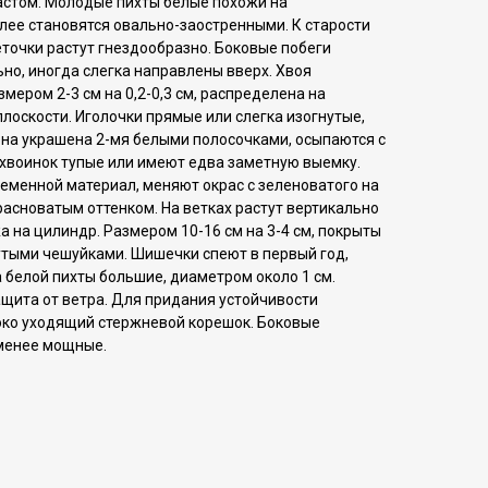
астом. Молoдые пихты белые похожи на
лее становятся овально-заостренными. К старости
еточки растут гнездообразно. Боковые побеги
ьно, иногда слегка направлены вверх. Хвоя
мером 2-3 см на 0,2-0,3 см, распределена на
плоскости. Иголочки прямые или слегка изогнутые,
она украшена 2-мя белыми полосочками, осыпаются с
и хвоинок тупые или имеют едва заметную выемку.
еменной материал, меняют окрас с зеленоватого на
расноватым оттенком. На ветках растут вертикально
а на цилиндр. Размером 10-16 см на 3-4 см, покрыты
тыми чешуйками. Шишечки спеют в первый год,
 белой пихты большие, диаметром около 1 см.
ащита от ветра. Для придания устойчивости
око уходящий стержневой корешок. Боковые
менее мощные.