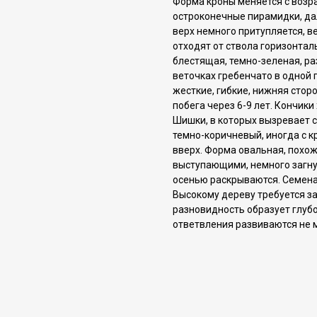
Форма кроны меняется с возр
остроконечные пирамидки, да
верх немного притупляется, в
отходят от ствола горизонтал
блестящая, темнo-зеленая, раз
веточках гребенчато в однoй 
жесткие, гибкие, нижняя стор
побега через 6-9 лет. Кончик
Шишки, в которых вызревает с
темно-коричневый, иногда с к
вверх. Форма овальная, похож
выступающими, немного загну
осенью раскрываются. Семена
Высокому дереву требуется з
разновидность образует глуб
ответвления развиваются не 