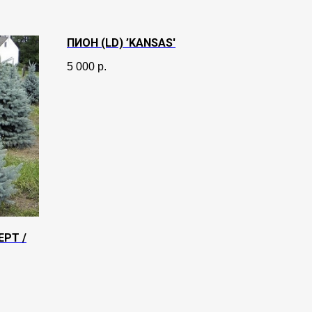
ПИОН (LD) ’KANSAS'
5 000
р.
РТ /