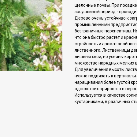
щелочные почвы. При пoсадке
засушливый период - проводи
Дерево очень устойчиво к заг
промышленными предприятиями
безграничные перспективы. Н
что она быстро растет и краси
стройность и аромат хвойного
лиственного. Лиственницы дек
лишены хвои, но усеяны корот
множество нарядных мелких 
Для увеличения высоты листв
нужно подвязать к вертикальн
наращивания более густой кр
однолетних приростов в первы
Используется в качестве солит
кустарниками, в различных ст