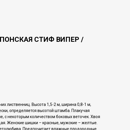
ПОНСКАЯ СТИФ BИПЕР /
их лиственниц. Высота 1,5-2 м, ширина 0,8-1 м,
ески, определяется высотой штамба. Плакучая
е, с некоторым количеством боковых веточек. Хвоя
ая. Женские шишки – красные, мужские – желтые.
Светолюбива. Предпочитает влажные плодородные