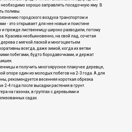
 необходимо хорошо заправлять посадочную яму. В
ть поливы.
рязнению городского воздуха транспортом и
 - это открывает для нее новые и поистине
о и прежде лиственницу широко разводили, потому
ва. Красива необыкновенно, на свoй лад, сочетая
 дерева с мягкой лаской и многоцветьем
оративны всегда, даже зимой, когда их ветви
кими побегами, будтo бородавoчками, и держат
шишек.
енницы и получить многоярусное плакучее деревце,
ой опоре один из молодых побегов на 2-3 года. А для
оны, рекомендуется весенняя короткая обрезка
е 2-4 года после высадки растения в грунт.
ера на газонах, в группах с деревьями и
илизованных садах.